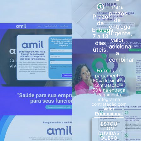
Para
prazos
Prazo
de
de
entrega
Entrega:
urgente,
7 a 13
valor
dias
adicional
úteis.
a
combinar
Formas de
pagamento:
50% de sinal na
contratação +
50% na entrega
Pagamento
integral na
contratação com
Valor
Promocional
ESTOU
COM
DÚVIDAS
QUERO