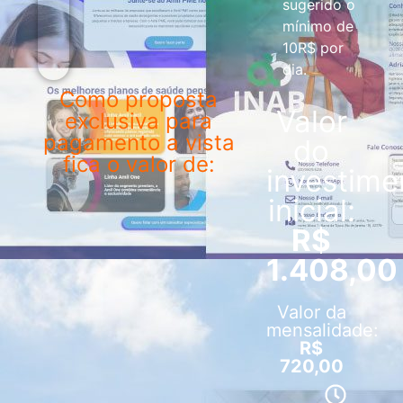
sugerido o
mínimo de
10R$ por
dia.
Como proposta
Valor
exclusiva para
pagamento a vista
do
fica o valor de:
investime
inicial:
R$
1.408,00
Valor da
mensalidade:
R$
720,00