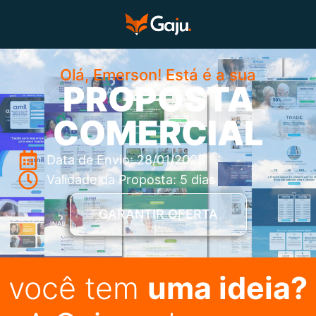
Olá, Emerson! Está é a sua
PROPOSTA
COMERCIAL
Data de Envio: 28/01/2025
Validade da Proposta: 5 dias
GARANTIR OFERTA
você tem
uma ideia?