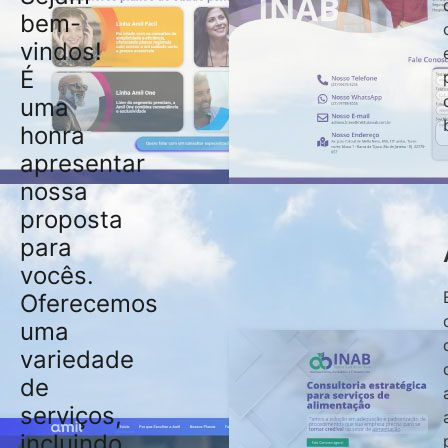
bem-
vindos!
É
uma
honra
apresentar
nossa
proposta
para
vocês.
Oferecemos
uma
variedade
de
serviços,
incluindo